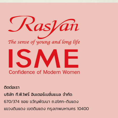
ติดต่อเรา
บริษัท ที.พี.โฟร์ อินเตอร์เนชั่นแนล จำกัด
670/374 ซอย ขวัญพัฒนา ถ.อโศก-ดินแดง
แขวงดินแดง เขตดินแดง กรุงเทพมหานคร 10400