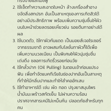
ทรงง่ายและไม่ชี้ฟู
ใช้เช็ดทำความสะอาดใบหน้า ล้างเครื่องสำอาง
ขจัดสิ่งสกปรก อันเป็นสาเหตุของการเกิดสิวได้
อย่างมีประสิทธิภาพ พร้อมเพิ่มความชุ่มชื้นให้ผิว
บนใบหน้าช่วยลดรอยเหี่ยวย่น รอยตีนกาอย่างได้
ผล
ใช้นวดตัว, ใช้ทาผิวกันแดด เป็นมอยส์เจอไรเซอร์
จากธรรมชาติ อาจผสมกับโลชั่นทาผิวก็ได้เพื่อ
เพิ่มความนวลเนียน เป็นพิเศษให้ผิวนุ่มชุ่มชื่น
เต่งตึง ชลอการเกิดริ้วรอยก่อนวัย
ใช้กลั้วปาก (Oil Pulling) ในตอนเช้าก่อนแปรง
ฟัน เพื่อกำจัดแบคทีเรียในช่องปากอันเป็นสาเหตุ
ที่ทำให้มีกลิ่นปากและทำให้ลำคออักเสบ
ใช้ทำอาหารได้ เช่น ผัด ทอด ปรุงยาสมุนไพร
น้ำมันมะพร้าวสกัดเย็น ไม่ผ่านความร้อน
ปราศจากสารเคมีไม่เหม็นหืน ปลอดภัยสำหรับทุก
คน