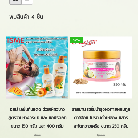
พบสินค้า 4 ชิ้น
New
อิสมี โลชั่นกันแดด ช่วยให้ผิวขาว
ราสยาน เซรั่มบำรุงผิวกายผสมกูล
สูตรว่านหางจระเข้ และ แอปริคอท
ต้าไธโอน โปรตีนถั่วเหลือง มีสาร
ขนาด 150 กรัม และ 400 กรัม
สกัดกวาวเครือ ขนาด 250 กรัม
฿99
฿159