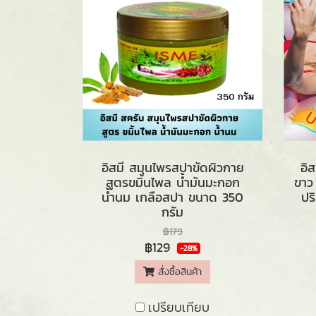
อิสมี สมุนไพรสปาขัดผิวกาย
อิส
สูตรขมิ้นไพล น้ำมันมะกอก
ขาว
น้ำนม เกลือสปา ขนาด 350
ปร
กรัม
฿179
฿129
-28%
สั่งซื้อสินค้า
เปรียบเทียบ