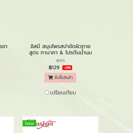
ตรชา
อิสมี สมุนไพรสปาขัดผิวกาย
สูตร ทานาคา & โปรตีนน้ำนม
฿179
฿129
-28%
สั่งซื้อสินค้า
เปรียบเทียบ
New