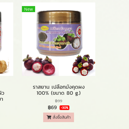
New
ราสยาน เปลือกมังคุดผง
ิว
100% (ขนาด 80 g.)
ซา
฿99
฿69
-30%
สั่งซื้อสินค้า