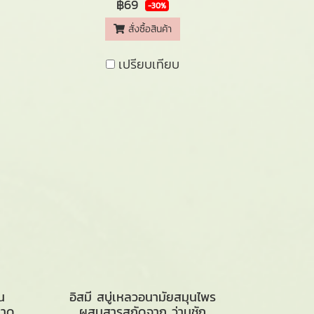
฿69
-30%
สั่งซื้อสินค้า
เปรียบเทียบ
น
อิสมี สบู่เหลวอนามัยสมุนไพร
นาด
ผสมสารสกัดจาก ว่านชัก