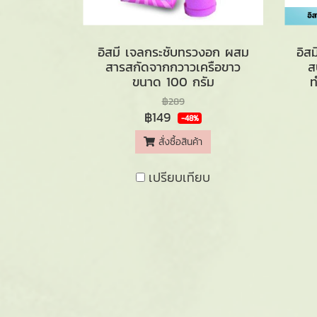
อิสมี เจลกระชับทรวงอก ผสม
อิส
สารสกัดจากกวาวเครือขาว
ส
ขนาด 100 กรัม
ท
฿289
฿149
-48%
สั่งซื้อสินค้า
เปรียบเทียบ