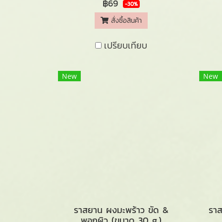
฿69
-30%
สั่งซื้อสินค้า
เปรียบเทียบ
New
New
ราสยาน ผงมะพร้าว ขัด &
รา
พอกผิว (ขนาด 30 g.)