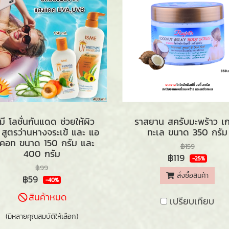
มี โลชั่นกันแดด ช่วยให้ผิว
ราสยาน สครับมะพร้าว เก
 สูตรว่านหางจระเข้ และ แอ
ทะเล ขนาด 350 กรัม
ิคอท ขนาด 150 กรัม และ
฿159
400 กรัม
฿119
-25%
฿99
สั่งซื้อสินค้า
฿59
-40%
สินค้าหมด
เปรียบเทียบ
(มีหลายคุณสมบัติให้เลือก)