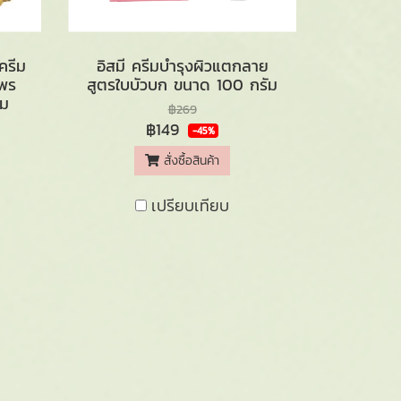
ลครีม
อิสมี ครีมบำรุงผิวแตกลาย
ไพร
สูตรใบบัวบก ขนาด 100 กรัม
ัม
฿269
฿149
-45%
สั่งซื้อสินค้า
เปรียบเทียบ