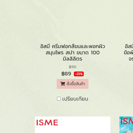
อิสมี ครีมฟอกสีขนและพอกผิว
อิส
สมุนไพร สปา ขนาด 100
ข้อ
มิลลิลิตร
จ
฿119
฿89
-25%
สั่งซื้อสินค้า
เปรียบเทียบ