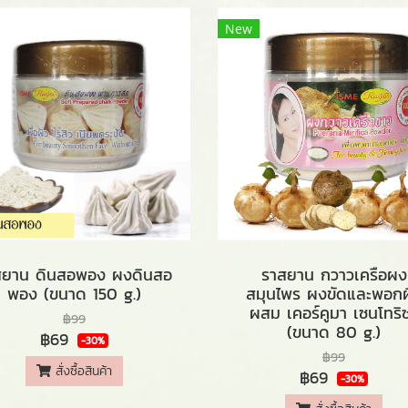
New
สยาน ดินสอพอง ผงดินสอ
ราสยาน กวาวเครือผง
พอง (ขนาด 150 g.)
สมุนไพร ผงขัดและพอกผ
ผสม เคอร์คูมา เซนโทริ
฿99
(ขนาด 80 g.)
฿69
-30%
฿99
สั่งซื้อสินค้า
฿69
-30%