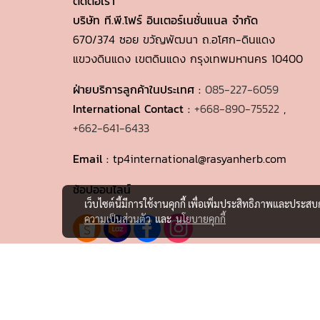
ติดต่อเรา
บริษัท ที.พี.โฟร์ อินเตอร์เนชั่นแนล จำกัด
670/374 ซอย ขวัญพัฒนา ถ.อโศก-ดินแดง
แขวงดินแดง เขตดินแดง กรุงเทพมหานคร 10400
ฝ่ายบริการลูกค้าในประเทศ :
085-227-6059
International Contact :
+668-890-75522
,
+662-641-6433
Email :
tp4international@rasyanherb.com
ช้อปออนไลน์
เว็บไซต์นี้มีการใช้งานคุกกี้ เพื่อเพิ่มประสิทธิภาพและประส
ความเป็นส่วนตัว
และ
นโยบายคุกกี้