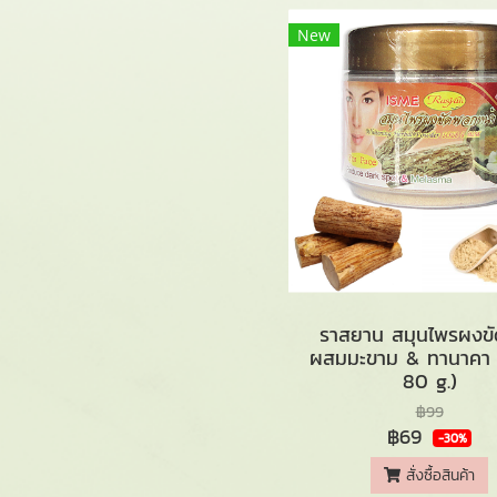
New
ราสยาน สมุนไพรผงขั
ผสมมะขาม & ทานาคา
80 g.)
฿99
฿69
-30%
สั่งซื้อสินค้า