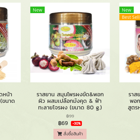
New
New
Best Sell
ดหน้า
ราสยาน สมุนไพรผงขัด&พอก
ราสย
 (ขนาด
ผิว ผสมเปลือกมังคุด & ฟ้า
พอก
ทะลายโจรผง (ขนาด 80 g.)
สูตร
฿99
฿69
-30%
สั่งซื้อสินค้า